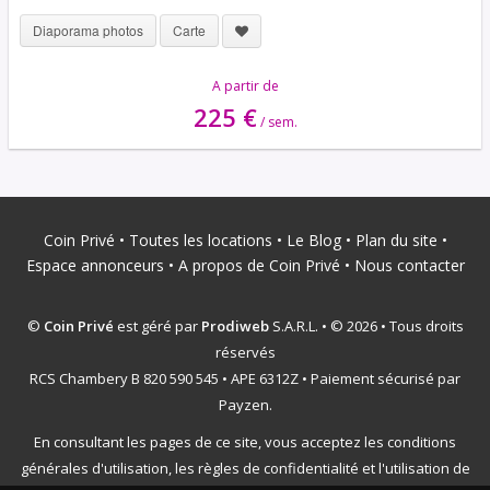
Diaporama photos
Carte
A partir de
225 €
/ sem.
Coin Privé
•
Toutes les locations
•
Le Blog
•
Plan du site
•
Espace annonceurs
•
A propos de Coin Privé
•
Nous contacter
©
Coin Privé
est géré par
Prodiweb
S.A.R.L. • © 2026 • Tous droits
réservés
RCS Chambery B 820 590 545 • APE 6312Z • Paiement sécurisé par
Payzen.
En consultant les pages de ce site, vous acceptez les conditions
générales d'utilisation, les règles de confidentialité et l'utilisation de