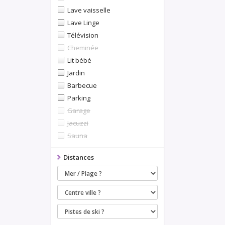
Lave vaisselle
Lave Linge
Télévision
Cheminée
Lit bébé
Jardin
Barbecue
Parking
Garage
Jacuzzi
Sauna
Distances