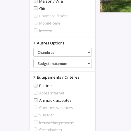
Maison / Villa
Gîte
Chambre d'hôte
Mobil-Home
Insolite
Autres Options
Équipements / Critères
Piscine
Accès Internet
Animaux acceptés
Chèques vacances
Vue Mer
Draps / Linge fourni
Climatisation